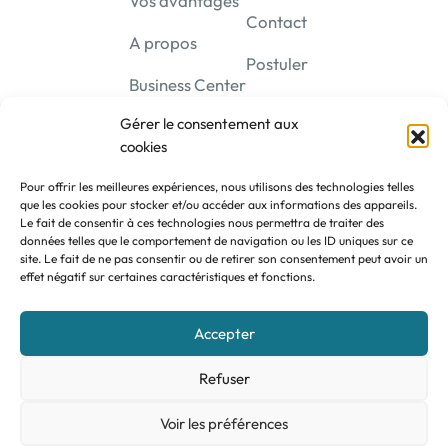
Vos avantages
Contact
A propos
Postuler
Business Center
Gérer le consentement aux
cookies
Pour offrir les meilleures expériences, nous utilisons des technologies telles
que les cookies pour stocker et/ou accéder aux informations des appareils.
Le fait de consentir à ces technologies nous permettra de traiter des
Se connecter
données telles que le comportement de navigation ou les ID uniques sur ce
site. Le fait de ne pas consentir ou de retirer son consentement peut avoir un
effet négatif sur certaines caractéristiques et fonctions.
Accepter
AGEFI
— Roland Bloquiau & Associés SRL — TVA BE 0809 149
254 —
CGV
—
RGPD
—
Tarification
Refuser
Voir les préférences