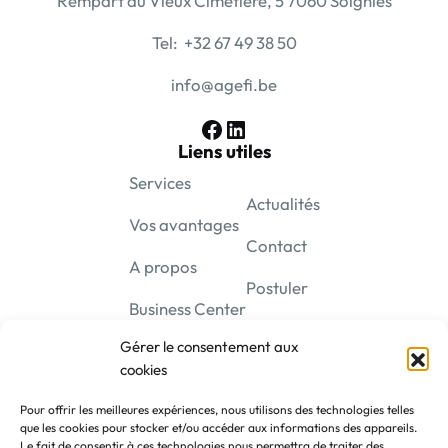
Rempart du Vieux Cimetière, 5 7060 Soignies
Tel: +32 67 49 38 50
info@agefi.be
Facebook
LinkedIn
Liens utiles
Services
Actualités
Vos avantages
Contact
A propos
Postuler
Business Center
Gérer le consentement aux
cookies
Pour offrir les meilleures expériences, nous utilisons des technologies telles
que les cookies pour stocker et/ou accéder aux informations des appareils.
Le fait de consentir à ces technologies nous permettra de traiter des