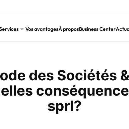
Services
Vos avantages
À propos
Business Center
Actua
ode des Sociétés &
uelles conséquence
sprl?