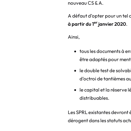
nouveau CS & A.
A défaut d’opter pour un tel 
er
à partir du 1
janvier 2020
.
Ainsi,
tous les documents à ent
être adaptés pour menti
le double test de solvab
d’octroi de tantièmes a
le capital et la réserve
distribuables.
Les SPRL existantes devront 
dérogent dans les statuts act