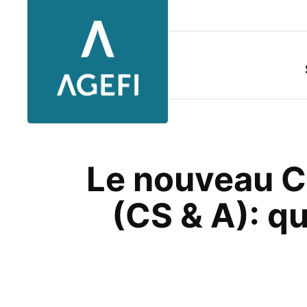
Aller au contenu principal
Le nouveau C
(CS & A): q