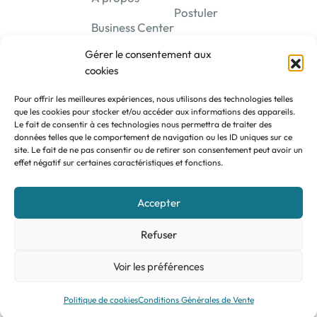
Postuler
Business Center
Gérer le consentement aux
cookies
Pour offrir les meilleures expériences, nous utilisons des technologies telles
que les cookies pour stocker et/ou accéder aux informations des appareils.
Le fait de consentir à ces technologies nous permettra de traiter des
Se connecter
données telles que le comportement de navigation ou les ID uniques sur ce
site. Le fait de ne pas consentir ou de retirer son consentement peut avoir un
effet négatif sur certaines caractéristiques et fonctions.
Accepter
AGEFI
— Roland Bloquiau & Associés SRL — TVA BE 0809 149
254 —
CGV
—
RGPD
—
Tarification
Refuser
Voir les préférences
Politique de cookies
Conditions Générales de Vente