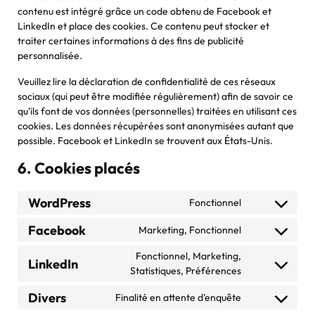
contenu est intégré grâce un code obtenu de Facebook et
LinkedIn et place des cookies. Ce contenu peut stocker et
traiter certaines informations à des fins de publicité
personnalisée.
Veuillez lire la déclaration de confidentialité de ces réseaux
sociaux (qui peut être modifiée régulièrement) afin de savoir ce
qu’ils font de vos données (personnelles) traitées en utilisant ces
cookies. Les données récupérées sont anonymisées autant que
possible. Facebook et LinkedIn se trouvent aux États-Unis.
6. Cookies placés
WordPress
Fonctionnel
Consent
to
Facebook
Marketing, Fonctionnel
Consent
service
to
wordpress
Fonctionnel, Marketing,
LinkedIn
service
Consent
Statistiques, Préférences
facebook
to
Divers
service
Finalité en attente d’enquête
Consent
linkedin