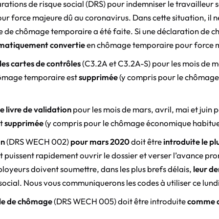
rations de risque social (DRS) pour indemniser le travailleur 
force majeure dû au coronavirus. Dans cette situation, il ne 
ue de chômage temporaire a été faite. Si une déclaration de
matiquement convertie
en chômage temporaire pour force m
 les cartes de contrôles
(C3.2A et C3.2A-S) pour les mois de ma
hômage temporaire est
supprimée
(y compris pour le chômage
le livre de validation
pour les mois de mars, avril, mai et juin 
st
supprimée
(y compris pour le chômage économique habituel 
on
(DRS WECH 002)
pour mars 2020
doit être
introduite le pl
puissent rapidement ouvrir le dossier et verser l’avance pr
ployeurs doivent soumettre, dans les plus brefs délais,
leur d
 social. Nous vous communiquerons les codes à utiliser ce lund
lle de chômage
(DRS WECH 005) doit être introduite
comme d