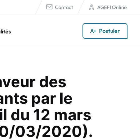
Contact
AGEFI Online
Postuler
lités
aveur des
nts par le
l du 12 mars
20/03/2020).