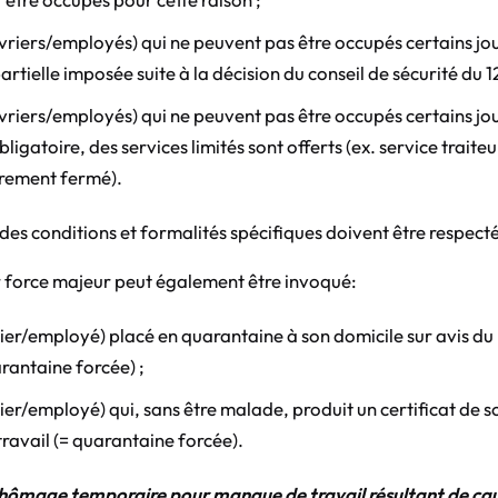
ouvriers/employés) qui ne peuvent pas être occupés certains j
artielle imposée suite à la décision du conseil de sécurité du 1
uvriers/employés) qui ne peuvent pas être occupés certains jo
igatoire, des services limités sont offerts (ex. service traiteu
irement fermé).
 des conditions et formalités spécifiques doivent être respect
force majeur peut également être invoqué:
rier/employé) placé en quarantaine à son domicile sur avis du
arantaine forcée) ;
rier/employé) qui, sans être malade, produit un certificat de s
 travail (= quarantaine forcée).
hômage temporaire pour manque de travail résultant de ca