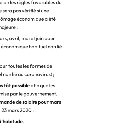
selon les règles favorables du
sera pas vérifié si une
 chômage économique a été
ajeure ;
rs, avril, mai et juin pour
 économique habituel non lié
pour toutes les formes de
non lié au coronavirus) ;
us tôt possible
afin que les
omise par le gouvernement.
emande de salaire pour mars
i 23 mars 2020 ;
’habitude
.