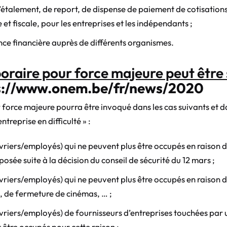
’étalement, de report, de dispense de paiement de cotisation
 et fiscale, pour les entreprises et les indépendants ;
nce financière auprès de différents organismes.
ire pour force majeure peut être so
s://www.onem.be/fr/news/2020
orce majeure pourra être invoqué dans les cas suivants et dan
treprise en difficulté » :
ouvriers/employés) qui ne peuvent plus être occupés en raison
posée suite à la décision du conseil de sécurité du 12 mars ;
ouvriers/employés) qui ne peuvent plus être occupés en raison 
es, de fermeture de cinémas, … ;
ouvriers/employés) de fournisseurs d’entreprises touchées par
 être occupés pour cette raison ;