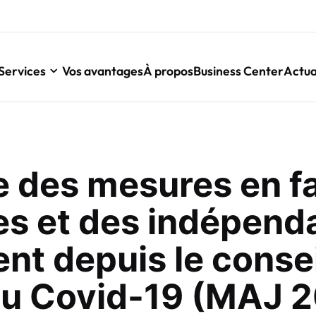
Services
Vos avantages
À propos
Business Center
Actua
 des mesures en f
es et des indépenda
t depuis le consei
au Covid-19 (MAJ 