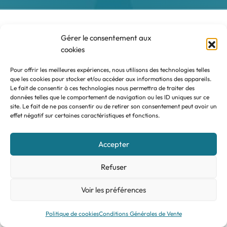
Gérer le consentement aux
cookies
Pour offrir les meilleures expériences, nous utilisons des technologies telles
que les cookies pour stocker et/ou accéder aux informations des appareils.
Le fait de consentir à ces technologies nous permettra de traiter des
Contact
données telles que le comportement de navigation ou les ID uniques sur ce
Rempart du Vieux Cimetière, 5 7060 Soignies
site. Le fait de ne pas consentir ou de retirer son consentement peut avoir un
effet négatif sur certaines caractéristiques et fonctions.
Tel: +32 67 49 38 50
Accepter
info@agefi.be
Refuser
Facebook
LinkedIn
Liens utiles
Voir les préférences
Services
Actualités
Politique de cookies
Conditions Générales de Vente
Vos avantages